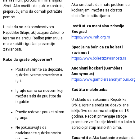
na vaš lični, porodični ili finansijski
Ako smatrate da imate problem sa
život. Ako osetite da gubite kontrolu,
kockanjem, možete se obratiti
preporučujemo da odmah potražite
sledećim institucijama:
pomoć.
Institut za mentalno zdravlje
U skladu sa zakonodavstvom
Beograd
Republike Srbije, uključujući Zakon o
https://www.imh.org.rs
igrama na sreću, Redbet primenjuje
mere zaštite igrača i prevencije
Specijalna bolnica za bolesti
zavisnosti.
zavisnosti
https://www.bolestizavisnosti.rs
Kako da igrate odgovorno?
Anonimni kockari (Gamblers
Postavite limite za depozite,
Anonymous)
gubitke i vreme provedeno u
https://www.gamblersanonymous.org
igri.
Zaštita maloletnika
Igrajte samo sa novcem koji
možete sebi da priuštite da
U skladu sa zakonima Republike
izgubite.
Srbije, igre na sreću su dozvoljene
isključivo osobama starijim od 18
Pravite redovne pauze tokom
godina. Redbet primenjuje stroge
igranja.
procedure verifikacije identiteta kako bi
Ne pokušavajte da
sprečio pristup maloletnicima.
nadoknadite gubitke novim
Zapamtite:
Ako kockanje prestane da
uplatama.