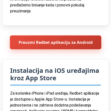
predlažemo brisanje keša i ponovni pokušaj
preuzimanja.
Preuzmi Redbet aplikaciju za Android
Instalacija na iOS uređajima
kroz App Store
Za korisnike iPhone i iPad uređaja, Redbet aplikacija
je dostupna u Apple App Store-u. Instalacija je
jednostavna i ne zahteva dodatna podešavanja