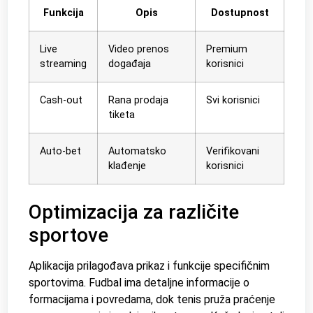
Funkcija
Opis
Dostupnost
Live
Video prenos
Premium
streaming
događaja
korisnici
Cash-out
Rana prodaja
Svi korisnici
tiketa
Auto-bet
Automatsko
Verifikovani
klađenje
korisnici
Optimizacija za različite
sportove
Aplikacija prilagođava prikaz i funkcije specifičnim
sportovima. Fudbal ima detaljne informacije o
formacijama i povredama, dok tenis pruža praćenje