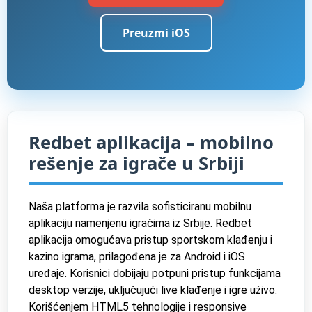
Preuzmi iOS
Redbet aplikacija – mobilno
rešenje za igrače u Srbiji
Naša platforma je razvila sofisticiranu mobilnu
aplikaciju namenjenu igračima iz Srbije. Redbet
aplikacija omogućava pristup sportskom klađenju i
kazino igrama, prilagođena je za Android i iOS
uređaje. Korisnici dobijaju potpuni pristup funkcijama
desktop verzije, uključujući live klađenje i igre uživo.
Korišćenjem HTML5 tehnologije i responsive