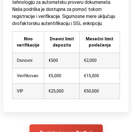
tehnologiju za automatsku proveru dokumenata.
Naša podrška je dostupna za pomoć tokom
registracije i verifikacije. Sigurnosne mere uključuju
dvofaktorsku autentifikaciju i SSL enkripciju.
Nivo
Dnevni limit
Mesečni limit
verifikacije
depozita
povlačenja
Osnovni
€500
€2,000
Verifikovan
€5,000
€15,000
VIP
€25,000
€50,000