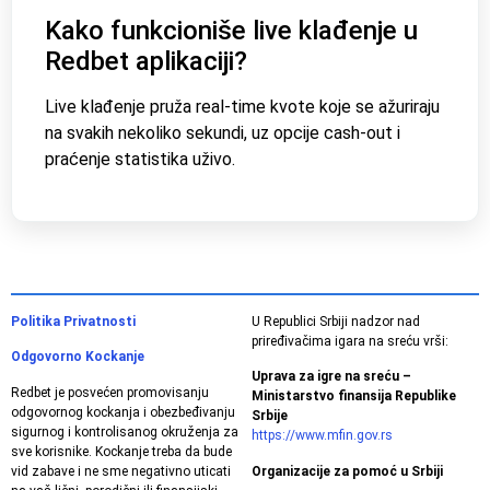
Kako funkcioniše live klađenje u
Redbet aplikaciji?
Live klađenje pruža real-time kvote koje se ažuriraju
na svakih nekoliko sekundi, uz opcije cash-out i
praćenje statistika uživo.
Politika Privatnosti
U Republici Srbiji nadzor nad
priređivačima igara na sreću vrši:
Odgovorno Kockanje
Uprava za igre na sreću –
Redbet je posvećen promovisanju
Ministarstvo finansija Republike
odgovornog kockanja i obezbeđivanju
Srbije
sigurnog i kontrolisanog okruženja za
https://www.mfin.gov.rs
sve korisnike. Kockanje treba da bude
vid zabave i ne sme negativno uticati
Organizacije za pomoć u Srbiji