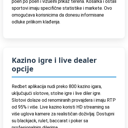
poen po poen i vizuelni prikaz terena. Košarka i ostali
sportovi imaju specifične statistike i markete. Ovo
omogućava korisnicima da donesu informisane
odluke prilikom klađenja.
Kazino igre i live dealer
opcije
Redbet aplikacija nudi preko 800 kazino igara,
uključujući slotove, stolne igre i live diler igre.
Slotovi dolaze od renomiranih provajdera i imaju RTP
od 95% i više. Live kazino koristi HD streaming sa
više uglova kamere za realističan doživljaj. Dostupni
su blackjack, rulet, baccarat i poker sa
profesionalnim dilerima.