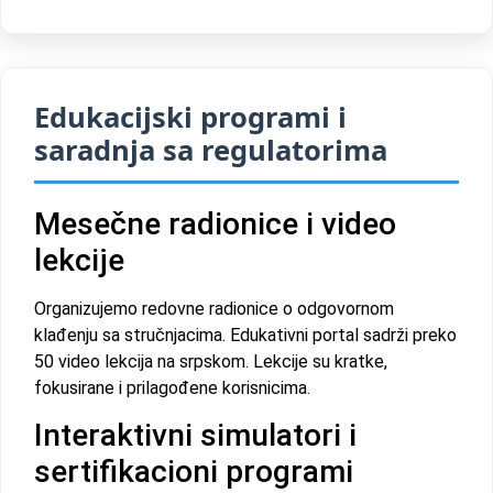
Edukacijski programi i
saradnja sa regulatorima
Mesečne radionice i video
lekcije
Organizujemo redovne radionice o odgovornom
klađenju sa stručnjacima. Edukativni portal sadrži preko
50 video lekcija na srpskom. Lekcije su kratke,
fokusirane i prilagođene korisnicima.
Interaktivni simulatori i
sertifikacioni programi