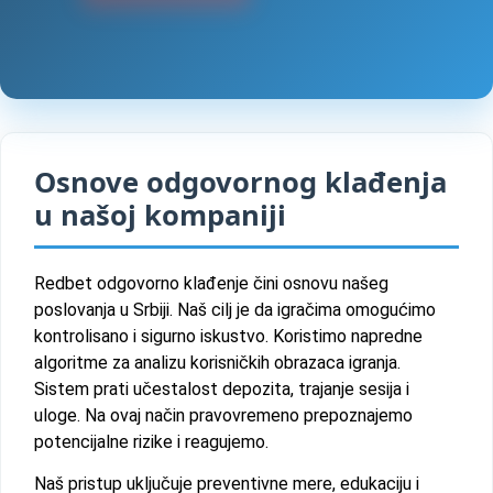
Osnove odgovornog klađenja
u našoj kompaniji
Redbet odgovorno klađenje čini osnovu našeg
poslovanja u Srbiji. Naš cilj je da igračima omogućimo
kontrolisano i sigurno iskustvo. Koristimo napredne
algoritme za analizu korisničkih obrazaca igranja.
Sistem prati učestalost depozita, trajanje sesija i
uloge. Na ovaj način pravovremeno prepoznajemo
potencijalne rizike i reagujemo.
Naš pristup uključuje preventivne mere, edukaciju i