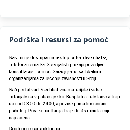
Podrška i resursi za pomoć
Naš tim je dostupan non-stop putem live chat-a,
telefona i email-a. Specijalisti pružaju poverljive
konsultacije i pomoć. Saradjujemo sa lokalnim
organizacijama za lečenje zavisnosti u Srbiji.
Naš portal sadrži edukativne materijale i video
tutorijale na srpskom jeziku. Besplatna telefonska linija
radi od 08:00 do 24:00, a pozive prima licencirani
psiholog. Prva konsultacija traje do 45 minuta i nije
naplaćena.
Dostupni resursi uključuju: