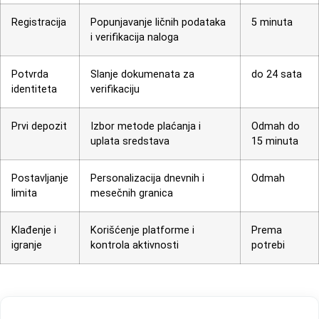
Registracija
Popunjavanje ličnih podataka
5 minuta
i verifikacija naloga
Potvrda
Slanje dokumenata za
do 24 sata
identiteta
verifikaciju
Prvi depozit
Izbor metode plaćanja i
Odmah do
uplata sredstava
15 minuta
Postavljanje
Personalizacija dnevnih i
Odmah
limita
mesečnih granica
Klađenje i
Korišćenje platforme i
Prema
igranje
kontrola aktivnosti
potrebi