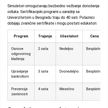
Simulatori omogućavaju bezbedno vežbanje donošenja
odluka. Sertifikacijski programi u saradnji sa
Univerzitetom u Beogradu traju do 40 sati. Polaznici
dobijaju zvanične sertifikate i mogu postati edukatori.
Program
Trajanje
Učestalost
Cena
Osnove
2 sata
Nedeljno
Besplatno
odgovornog
klađenja
Upravljanje
3 sata
Dvonedeljno
Besplatno
bankrollom
Prevencija
4 sata
Mesečno
Besplatno
zavisnosti