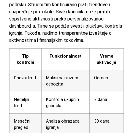
podršku. Stručni tim kontinuirano prati trendove i
unapređuje protokole. Svaki korisnik može pratiti
sopstvene aktivnosti preko personalizovanog
dashboard-a. Time se podiže svest i olakšava kontrola
igranja. Takođe, nudimo transparentne izveštaje o
aktivnostima i finansijskim tokovima.
Tip
Funkcionalnost
Vreme
kontrole
aktivacije
Dnevni limit
Maksimalni iznos
Odmah
depozita
Nedeljni
Kontrola ukupnih
7 dana
limit
gubitaka
Mesečni
Analiza obrazaca
30 dana
pregled
igranja