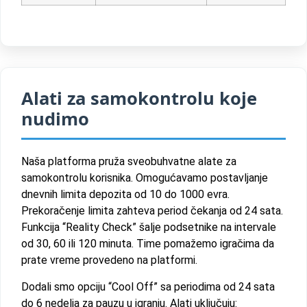
Alati za samokontrolu koje
nudimo
Naša platforma pruža sveobuhvatne alate za
samokontrolu korisnika. Omogućavamo postavljanje
dnevnih limita depozita od 10 do 1000 evra.
Prekoračenje limita zahteva period čekanja od 24 sata.
Funkcija “Reality Check” šalje podsetnike na intervale
od 30, 60 ili 120 minuta. Time pomažemo igračima da
prate vreme provedeno na platformi.
Dodali smo opciju “Cool Off” sa periodima od 24 sata
do 6 nedelja za pauzu u igranju. Alati uključuju: