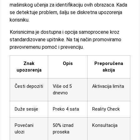
mašinskog učenja za identifikaciju ovih obrazaca. Kada
se detektuje problem, šalju se diskretna upozorenja
korisniku.
Korisnicima je dostupna i opcija samoprocene kroz
standardizovane upitnike. Na taj način promoviramo
pravovremenu pomoć i prevenciju.
Znak
Opis
Preporučena
upozorenja
akcija
Česti depoziti
Više od 5
Aktivacija limita
dnevno
Duže sesije
Preko 4 sata
Reality Check
Povećani
50% iznad
Konsultacija
ulozi
proseka