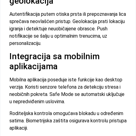
geolokacija
Autentifikacija putem otiska prsta ili prepoznavanja lica
sprečava neovlašćen pristup. Geolokacija prati lokaciju
igranja i detektuje neuobičajene obrasce. Push
notifikacije se šalju u optimalnim trenucima, uz
personalizaciju.
Integracija sa mobilnim
aplikacijama
Mobilna aplikacija poseduje iste funkcije kao desktop
verzija. Koristi senzore telefona za detekciju stresa i
neobičnih pokreta. Safe Mode se automatski uključuje
u nepredviđenim uslovima.
Roditeljska kontrola omogućava blokadu u određenim
satima. Biometrijska zaštita osigurava kontrolu pristupa
aplikaciji.