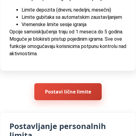
Limite depozita (dnevni, nedeljni, mesečni)
Limite gubitaka sa automatskim zaustavljanjem
Vremenske limite sesije igranja
Opcije samoisključenja traju od 1 meseca do 5 godina.
Moguće je blokirati pristup pojedinim igrama. Sve ove
funkcije omogućavaju korisnicima potpunu kontrolu nad
aktivnostima.
Postavi lične limite
Postavljanje personalnih
limita