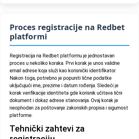
Proces registracije na Redbet
platformi
Registracija na Redbet platformu je jednostavan
proces u nekoliko koraka. Prvi korak je unos validne
email adrese koja služi kao korisnički identifikator.
Nakon toga, potrebno je popuniti lične podatke
uključujući ime, prezime i datum rođenja. Sledeći je
korak verifikacije identiteta gde korisnik učitava lični
dokument i dokaz adrese stanovanja. Ovaj korak je
neophodan za poštovanje zakonskih propisa i sigurnost
platforme.
Tehnički zahtevi za
registraciju