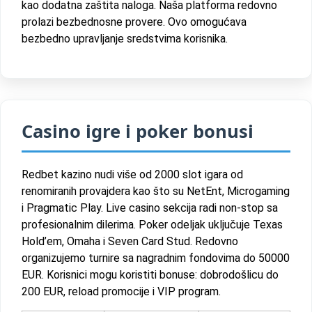
kao dodatna zaštita naloga. Naša platforma redovno
prolazi bezbednosne provere. Ovo omogućava
bezbedno upravljanje sredstvima korisnika.
Casino igre i poker bonusi
Redbet kazino nudi više od 2000 slot igara od
renomiranih provajdera kao što su NetEnt, Microgaming
i Pragmatic Play. Live casino sekcija radi non-stop sa
profesionalnim dilerima. Poker odeljak uključuje Texas
Hold’em, Omaha i Seven Card Stud. Redovno
organizujemo turnire sa nagradnim fondovima do 50000
EUR. Korisnici mogu koristiti bonuse: dobrodošlicu do
200 EUR, reload promocije i VIP program.