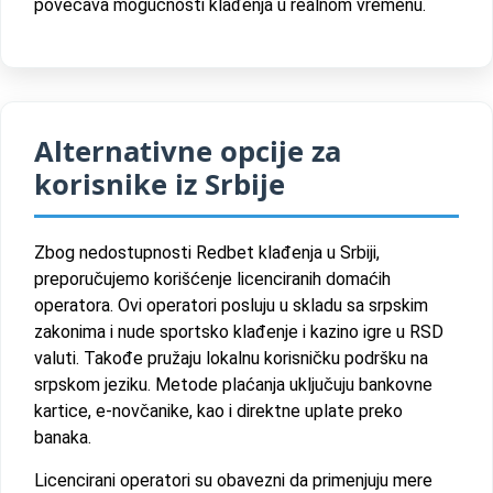
povećava mogućnosti klađenja u realnom vremenu.
Alternativne opcije za
korisnike iz Srbije
Zbog nedostupnosti Redbet klađenja u Srbiji,
preporučujemo korišćenje licenciranih domaćih
operatora. Ovi operatori posluju u skladu sa srpskim
zakonima i nude sportsko klađenje i kazino igre u RSD
valuti. Takođe pružaju lokalnu korisničku podršku na
srpskom jeziku. Metode plaćanja uključuju bankovne
kartice, e-novčanike, kao i direktne uplate preko
banaka.
Licencirani operatori su obavezni da primenjuju mere