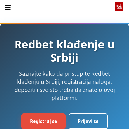
Redbet klađenje u
Srbiji
Saznajte kako da pristupite Redbet
klađenju u Srbiji, registracija naloga,
depoziti i sve što treba da znate o ovoj
platformi.
Registruj se
Prijavi se