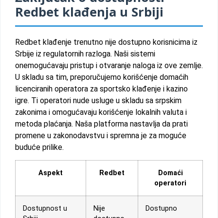
Redbet klađenja u Srbiji
Redbet klađenje trenutno nije dostupno korisnicima iz
Srbije iz regulatornih razloga. Naši sistemi
onemogućavaju pristup i otvaranje naloga iz ove zemlje.
U skladu sa tim, preporučujemo korišćenje domaćih
licenciranih operatora za sportsko klađenje i kazino
igre. Ti operatori nude usluge u skladu sa srpskim
zakonima i omogućavaju korišćenje lokalnih valuta i
metoda plaćanja. Naša platforma nastavlja da prati
promene u zakonodavstvu i spremna je za moguće
buduće prilike.
Aspekt
Redbet
Domaći
operatori
Dostupnost u
Nije
Dostupno