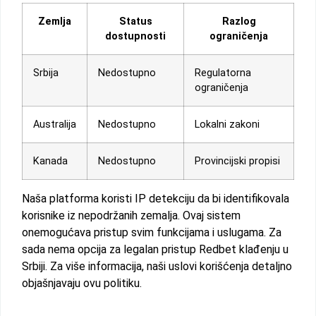
Zemlja
Status
Razlog
dostupnosti
ograničenja
Srbija
Nedostupno
Regulatorna
ograničenja
Australija
Nedostupno
Lokalni zakoni
Kanada
Nedostupno
Provincijski propisi
Naša platforma koristi IP detekciju da bi identifikovala
korisnike iz nepodržanih zemalja. Ovaj sistem
onemogućava pristup svim funkcijama i uslugama. Za
sada nema opcija za legalan pristup Redbet klađenju u
Srbiji. Za više informacija, naši uslovi korišćenja detaljno
objašnjavaju ovu politiku.