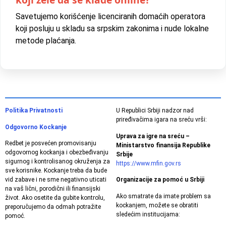
Savetujemo korišćenje licenciranih domaćih operatora
koji posluju u skladu sa srpskim zakonima i nude lokalne
metode plaćanja.
Politika Privatnosti
U Republici Srbiji nadzor nad
priređivačima igara na sreću vrši:
Odgovorno Kockanje
Uprava za igre na sreću –
Redbet je posvećen promovisanju
Ministarstvo finansija Republike
odgovornog kockanja i obezbeđivanju
Srbije
sigurnog i kontrolisanog okruženja za
https://www.mfin.gov.rs
sve korisnike. Kockanje treba da bude
vid zabave i ne sme negativno uticati
Organizacije za pomoć u Srbiji
na vaš lični, porodični ili finansijski
Ako smatrate da imate problem sa
život. Ako osetite da gubite kontrolu,
kockanjem, možete se obratiti
preporučujemo da odmah potražite
sledećim institucijama:
pomoć.