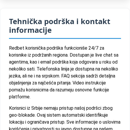
Tehnička podrška i kontakt
informacije
Redbet korisnička podrška funkcioniše 24/7 za
korisnike iz podržanih regiona. Dostupan je live chat sa
agentima, kao i email podrška koja odgovara u roku od
nekoliko sati. Telefonska linija je dostupna na nekoliko
jezika, ali ne i na srpskom. FAQ sekcija sadrži detaljna
objašnjenja za najčešća pitanja. Video instrukcije
pomažu korisnicima da razumeju osnovne funkcije
platforme.
Korisnici iz Srbije nemaju pristup našoj podršci zbog
geo-blokade. Ovaj sistem automatski identifikuje
lokaciju i ograničava pristup. Sve informacije o uslovima
korišćenja i privatnosti su javno dostupne na našem