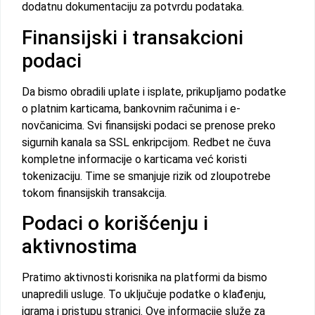
dodatnu dokumentaciju za potvrdu podataka.
Finansijski i transakcioni
podaci
Da bismo obradili uplate i isplate, prikupljamo podatke
o platnim karticama, bankovnim računima i e-
novčanicima. Svi finansijski podaci se prenose preko
sigurnih kanala sa SSL enkripcijom. Redbet ne čuva
kompletne informacije o karticama već koristi
tokenizaciju. Time se smanjuje rizik od zloupotrebe
tokom finansijskih transakcija.
Podaci o korišćenju i
aktivnostima
Pratimo aktivnosti korisnika na platformi da bismo
unapredili usluge. To uključuje podatke o klađenju,
igrama i pristupu stranici. Ove informacije služe za