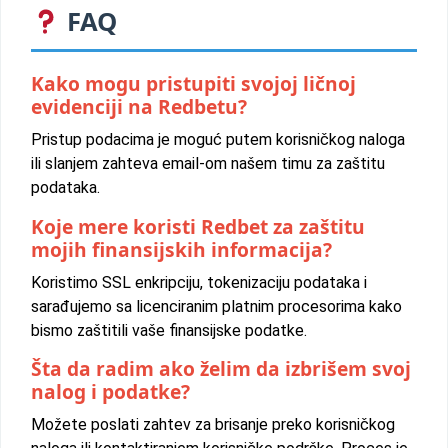
FAQ
Kako mogu pristupiti svojoj ličnoj
evidenciji na Redbetu?
Pristup podacima je moguć putem korisničkog naloga
ili slanjem zahteva email-om našem timu za zaštitu
podataka.
Koje mere koristi Redbet za zaštitu
mojih finansijskih informacija?
Koristimo SSL enkripciju, tokenizaciju podataka i
sarađujemo sa licenciranim platnim procesorima kako
bismo zaštitili vaše finansijske podatke.
Šta da radim ako želim da izbrišem svoj
nalog i podatke?
Možete poslati zahtev za brisanje preko korisničkog