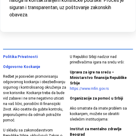
naloga ili kontaktiranjem korisničke podrške. Proces je
siguran i transparentan, uz poštovanje zakonskih
obaveza.
Politika Privatnosti
U Republici Srbiji nadzor nad
priređivačima igara na sreću vrši:
Odgovorno Kockanje
Uprava za igre na sreću –
Redbet je posvećen promovisanju
Ministarstvo finansija Republike
odgovornog kockanja i obezbeđivanju
Srbije
sigurnog i kontrolisanog okruženja za
https://www.mfin.gov.rs
sve korisnike. Kockanje treba da bude
vid zabave i ne sme negativno uticati
Organizacije za pomoć u Srbiji
na vaš lični, porodični ili finansijski
Ako smatrate da imate problem sa
život. Ako osetite da gubite kontrolu,
kockanjem, možete se obratiti
preporučujemo da odmah potražite
sledećim institucijama:
pomoć.
Institut za mentalno zdravlje
U skladu sa zakonodavstvom
Beograd
Republike Srbije, uključujući Zakon o