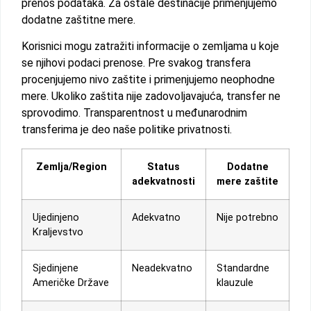
prenos podataka. Za ostale destinacije primenjujemo
dodatne zaštitne mere.
Korisnici mogu zatražiti informacije o zemljama u koje
se njihovi podaci prenose. Pre svakog transfera
procenjujemo nivo zaštite i primenjujemo neophodne
mere. Ukoliko zaštita nije zadovoljavajuća, transfer ne
sprovodimo. Transparentnost u međunarodnim
transferima je deo naše politike privatnosti.
Zemlja/Region
Status
Dodatne
adekvatnosti
mere zaštite
Ujedinjeno
Adekvatno
Nije potrebno
Kraljevstvo
Sjedinjene
Neadekvatno
Standardne
Američke Države
klauzule