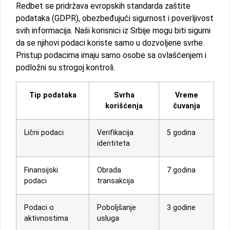
Redbet se pridržava evropskih standarda zaštite
podataka (GDPR), obezbeđujući sigurnost i poverljivost
svih informacija. Naši korisnici iz Srbije mogu biti sigurni
da se njihovi podaci koriste samo u dozvoljene svrhe.
Pristup podacima imaju samo osobe sa ovlašćenjem i
podložni su strogoj kontroli.
Tip podataka
Svrha
Vreme
korišćenja
čuvanja
Lični podaci
Verifikacija
5 godina
identiteta
Finansijski
Obrada
7 godina
podaci
transakcija
Podaci o
Poboljšanje
3 godine
aktivnostima
usluga