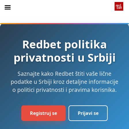
Redbet politika
privatnosti u Srbiji
Saznajte kako Redbet štiti vaše lične
podatke u Srbiji kroz detaljne informacije
o politici privatnosti i pravima korisnika.
Registruj se
Prijavi se